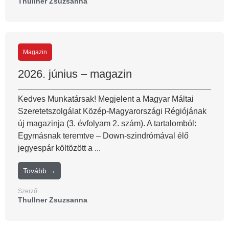
Thullner Zsuzsanna
Magazin
2026. június – magazin
Kedves Munkatársak! Megjelent a Magyar Máltai
Szeretetszolgálat Közép-Magyarországi Régiójának
új magazinja (3. évfolyam 2. szám). A tartalomból:
Egymásnak teremtve – Down-szindrómával élő
jegyespár költözött a ...
Tovább →
Szerző
Thullner Zsuzsanna