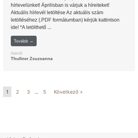
hírlevelünket! Áprilisban is várjuk a híreiteket!
Aktuális hírlevél letöltése Az aktuális szám
letöltéséhez (.PDF formátumban) kérjük kattintson
ide! *A letölthető ...
Tovább →
Szerző
Thullner Zsuzsanna
1
2
3
…
5
Következő »