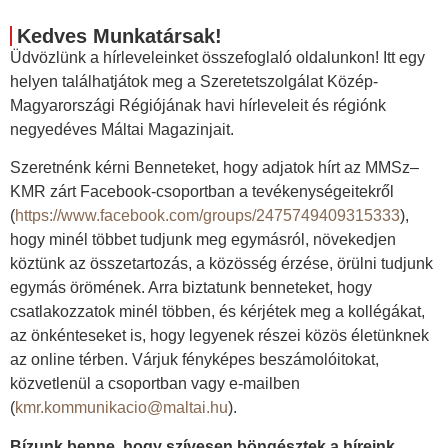
Kedves Munkatársak!
Üdvözlünk a hírleveleinket összefoglaló oldalunkon! Itt egy
helyen találhatjátok meg a Szeretetszolgálat Közép-
Magyarországi Régiójának havi hírleveleit és régiónk
negyedéves Máltai Magazinjait.
Szeretnénk kérni Benneteket, hogy adjatok hírt az MMSz–
KMR zárt Facebook-csoportban a tevékenységeitekről
(
https://www.facebook.com/groups/2475749409315333
),
hogy minél többet tudjunk meg egymásról, növekedjen
köztünk az összetartozás, a közösség érzése, örülni tudjunk
egymás örömének. Arra biztatunk benneteket, hogy
csatlakozzatok minél többen, és kérjétek meg a kollégákat,
az önkénteseket is, hogy legyenek részei közös életünknek
az online térben. Várjuk fényképes beszámolóitokat,
közvetlenül a csoportban vagy e-mailben
(
kmr.kommunikacio@maltai.hu
).
Bízunk benne, hogy szívesen böngésztek a híreink