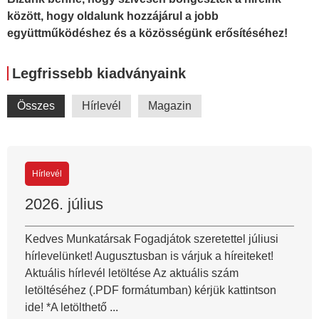
között, hogy oldalunk hozzájárul a jobb
együttműködéshez és a közösségünk erősítéséhez!
Legfrissebb kiadványaink
Összes
Hírlevél
Magazin
Hírlevél
2026. július
Kedves Munkatársak Fogadjátok szeretettel júliusi
hírlevelünket! Augusztusban is várjuk a híreiteket!
Aktuális hírlevél letöltése Az aktuális szám
letöltéséhez (.PDF formátumban) kérjük kattintson
ide! *A letölthető ...