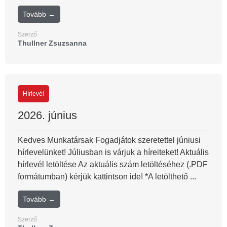
Tovább →
Szerző
Thullner Zsuzsanna
Hírlevél
2026. június
Kedves Munkatársak Fogadjátok szeretettel júniusi
hírlevelünket! Júliusban is várjuk a híreiteket! Aktuális
hírlevél letöltése Az aktuális szám letöltéséhez (.PDF
formátumban) kérjük kattintson ide! *A letölthető ...
Tovább →
Szerző